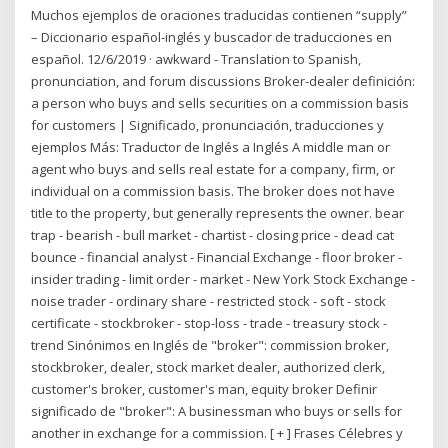
Muchos ejemplos de oraciones traducidas contienen “supply”
– Diccionario español-inglés y buscador de traducciones en
español. 12/6/2019 · awkward - Translation to Spanish,
pronunciation, and forum discussions Broker-dealer definición:
a person who buys and sells securities on a commission basis
for customers | Significado, pronunciación, traducciones y
ejemplos Más: Traductor de Inglés a Inglés A middle man or
agent who buys and sells real estate for a company, firm, or
individual on a commission basis. The broker does not have
title to the property, but generally represents the owner. bear
trap - bearish - bull market - chartist - closing price - dead cat
bounce - financial analyst - Financial Exchange - floor broker -
insider trading - limit order - market - New York Stock Exchange -
noise trader - ordinary share - restricted stock - soft - stock
certificate - stockbroker - stop-loss - trade - treasury stock -
trend Sinónimos en Inglés de "broker": commission broker,
stockbroker, dealer, stock market dealer, authorized clerk,
customer's broker, customer's man, equity broker Definir
significado de "broker": A businessman who buys or sells for
another in exchange for a commission. [ + ] Frases Célebres y