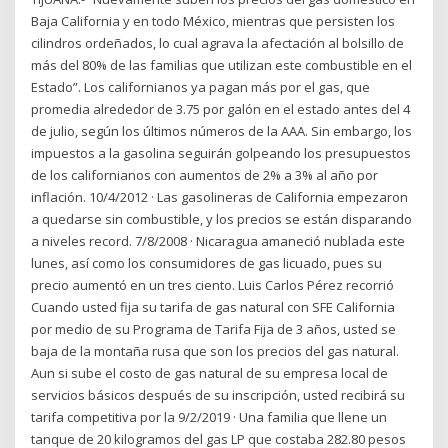
Baja California y en todo México, mientras que persisten los
cilindros ordeñados, lo cual agrava la afectación al bolsillo de
más del 80% de las familias que utilizan este combustible en el
Estado”. Los californianos ya pagan más por el gas, que
promedia alrededor de 3.75 por galón en el estado antes del 4
de julio, según los últimos números de la AAA. Sin embargo, los
impuestos a la gasolina seguirán golpeando los presupuestos
de los californianos con aumentos de 2% a 3% al año por
inflación. 10/4/2012 · Las gasolineras de California empezaron
a quedarse sin combustible, y los precios se están disparando
a niveles record. 7/8/2008 · Nicaragua amaneció nublada este
lunes, así como los consumidores de gas licuado, pues su
precio aumentó en un tres ciento. Luis Carlos Pérez recorrió
Cuando usted fija su tarifa de gas natural con SFE California
por medio de su Programa de Tarifa Fija de 3 años, usted se
baja de la montaña rusa que son los precios del gas natural.
Aun si sube el costo de gas natural de su empresa local de
servicios básicos después de su inscripción, usted recibirá su
tarifa competitiva por la 9/2/2019 · Una familia que llene un
tanque de 20 kilogramos del gas LP que costaba 282.80 pesos